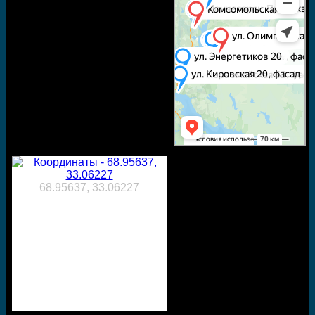
68.95637, 33.06227